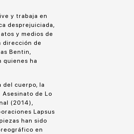
ive y trabaja en
ca desprejuiciada,
matos y medios de
a dirección de
as Bentin,
n quienes ha
 del cuerpo, la
l Asesinato de Lo
inal (2014),
aboraciones Lapsus
piezas han sido
oreográfico en