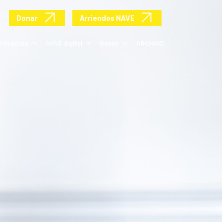
Donar
Arriendos NAVE
Proyectos
NAVE digital
Redes
ARCHIVO