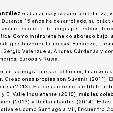
onzález
es bailarina y creadora en danza, v
 Durante 15 años ha desarrollado, su prácti
amplio espectro de lenguajes, estilos, for
fica. Como intérprete ha colaborado bajo l
Rodrigo Chaverini, Francisca Espinoza, Thom
, Sergio Valenzuela, Andrés Cárdenas y co
mérica, Europa y Rusia.
erés coreográfico son el humor, la ausencia
r. Creaciones propias son Suvenir (2011), E
eres (2013), Esto es un remix sin título ni f
 y El Valle Inquietante (2018), más las col
onor (2013) y Rimbombantes (2014). Estas 
stivales como Santiago a Mil, Encuentro C