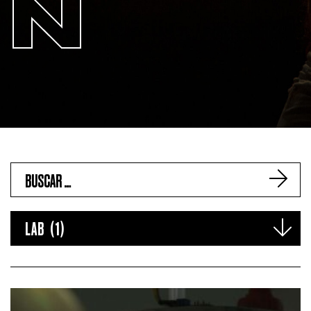
N
LAB (1)