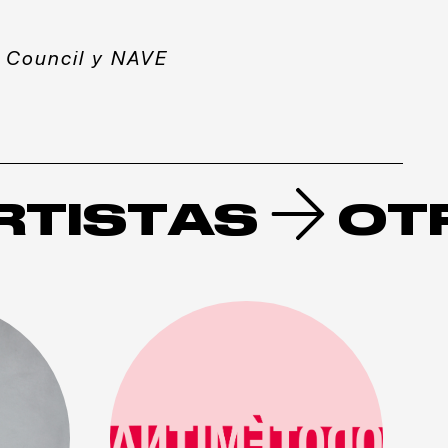
h Council y NAVE
RTISTAS
OT