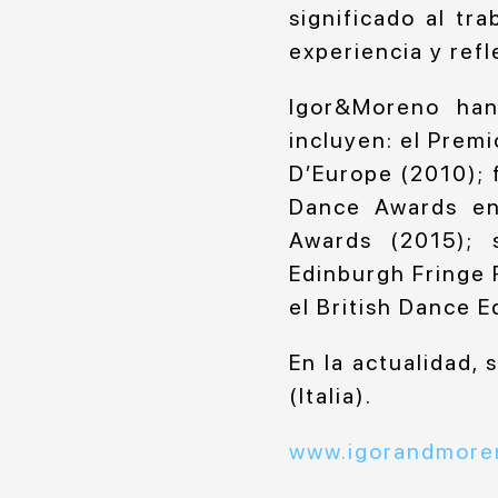
significado al tr
experiencia y refl
Igor&Moreno han
incluyen: el Prem
D’Europe (2010); f
Dance Awards en
Awards (2015); 
Edinburgh Fringe 
el British Dance E
En la actualidad,
(Italia).
www.igorandmore