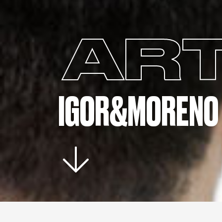
ART
IGOR&MORENO