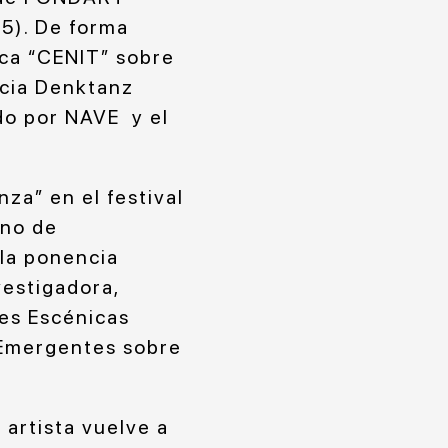
15). De forma
ica “CENIT” sobre
ncia Denktanz
do por NAVE y el
za” en el festival
ano de
 la ponencia
vestigadora,
tes Escénicas
s Emergentes sobre
 artista vuelve a