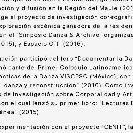
ación y difusión en la Región del Maule (20
ige el proyecto de investigación coreográf
exploración escénica ganadora de la reside
en el “Simposio Danza & Archivo” organiza
2015), y Espacio Off (2016).
ación participó del foro “Documentar la Dan
mó parte del Primer Coloquio Latinoameric
rácticas de la Danza VISCESC (México), con
o: danza y reconstrucción” (2016). Como in
o de Investigación sobre Corporalidad y Ar
con el cual lanzó su primer libro: “Lectura
nea” (2015).
xperimentación con el proyecto “CENIT”, la