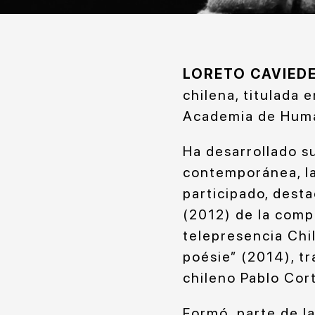
LORETO CAVIED
chilena, titulada
Academia de Huma
Ha desarrollado su
contemporánea, la
participado, desta
(2012) de la comp
telepresencia Chil
poésie” (2014), t
chileno Pablo Cort
Formó parte de l