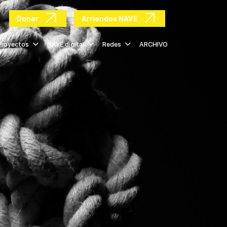
Donar
Arriendos NAVE
Proyectos
NAVE digital
Redes
ARCHIVO