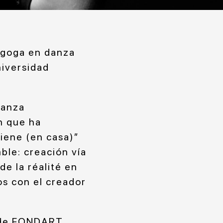
agoga en danza
niversidad
danza
n que ha
tiene (en casa)”
ble: creación vía
e la réalité en
os con el creador
a de FONDART