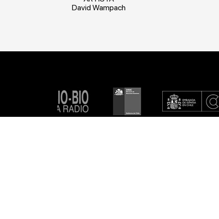
David Wampach
Donar
Arriendos NAVE
NAVE TV