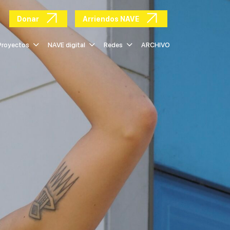
Donar
Arriendos NAVE
Proyectos
NAVE digital
Redes
ARCHIVO