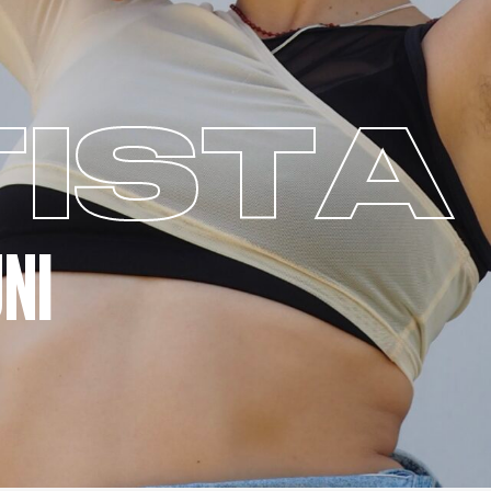
ISTA
NI