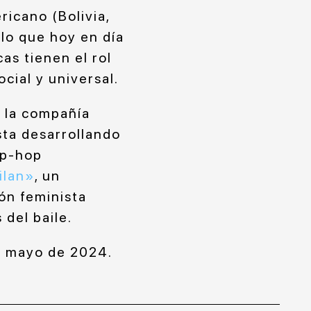
ricano (Bolivia,
 lo que hoy en día
as tienen el rol
cial y universal.
 la compañía
sta desarrollando
ip-hop
ilan»
, un
ón feminista
 del baile.
te mayo de 2024.