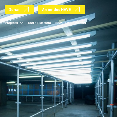
Donar
Arriendos NAVE
s
Projects
Tacto Platform
NAVE TV
Contact