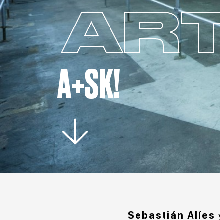
ART
A+SK!
Sebastián Alíes