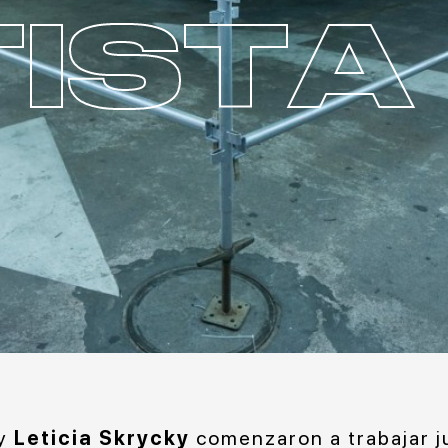
ISTA
y
Leticia Skrycky
comenzaron a trabajar j