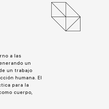
rno a las
 generando un
de un trabajo
acción humana. El
tica para la
 como cuerpo,