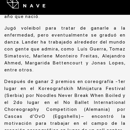
Lander Patrick ha sufrido de asma crónico desde
que se trasladó de Brasil a Portugal en 1989, el
año que nació.
Jugó voleibol para tratar de ganarle a la
enfermedad, pero eventualmente se graduó en
danza. Lander ha trabajado alrededor del mundo
con gente que admira, como Luís Guerra, Tomaz
Simatovic, Marlene Monteiro Freitas, Alejandro
Ahmed, Margarida Bettencourt y Jonas Lopes,
entre otros.
Después de ganar 2 premios en coreografía -1er
lugar en el Koreografskih Minijatura Festival
(Serbia) por Noodles Never Break When Boiled y
el 2do lugar en el No Ballet International
Choreography Competition (Alemania) por
Cascas d’OvO (Eggshells)– encontró la
motivación para trabajar en el campo de la