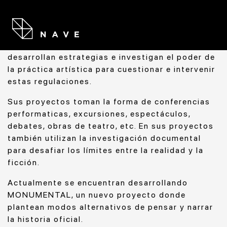
vida contemporánea. Su interés radica en revisar
los supuestos que se dan por sentado, que rigen
el comportamiento social y dan forma a
nuestros modos de comunicación. Así,
desarrollan estrategias e investigan el poder de
la práctica artística para cuestionar e intervenir
estas regulaciones.
Sus proyectos toman la forma de conferencias
performaticas, excursiones, espectáculos,
debates, obras de teatro, etc. En sus proyectos
también utilizan la investigación documental
para desafiar los límites entre la realidad y la
ficción.
Actualmente se encuentran desarrollando
MONUMENTAL, un nuevo proyecto donde
plantean modos alternativos de pensar y narrar
la historia oficial.