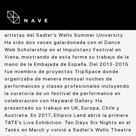
radicada en Londres desde 2003. En su práctica
performática toma distintos medios trabajando
principiante con la coreografía, el video y la luz.
desde el 2015 al 2018 Pepa fue una de las
artistas del Sadler’s Wells Summer University.
Ha sido dos veces galardonada con el Dance
Web Scholarship en el Impulstanz Festival en
Viena, mostrando de esta forma su trabajo de la
mano de la Embajada de España. Del 2013-2015
fue miembro de proyectos TripSpace donde
organizaba de manera mensual noches de
performances y clases profesionales incluyendo
la curatoría de un festival de performance en
colaboración con Hayward Gallery. Ha
presentado su trabajo en UK, Europa, Chile y
Australia. En 2017,
Ellipsis Land abrió la primera
TATE’s Live Exhibition: Ten Days Six Nights en el
Tanks en March y volvió a Sadler’s Wells Theatre