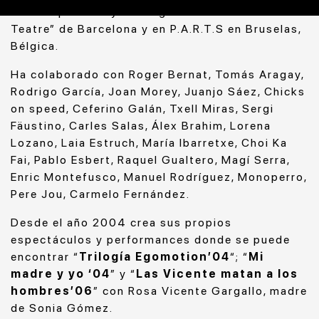
Contemporánea y Coreografía en el “Institut del
Teatre” de Barcelona y en P.A.R.T.S en Bruselas,
Bélgica.
Ha colaborado con Roger Bernat, Tomás Aragay,
Rodrigo García, Joan Morey, Juanjo Sáez, Chicks
on speed, Ceferino Galán, Txell Miras, Sergi
Fäustino, Carles Salas, Álex Brahim, Lorena
Lozano, Laia Estruch, María Ibarretxe, Choi Ka
Fai, Pablo Esbert, Raquel Gualtero, Magí Serra,
Enric Montefusco, Manuel Rodríguez, Monoperro,
Pere Jou, Carmelo Fernández.
Desde el año 2004 crea sus propios
espectáculos y performances donde se puede
encontrar “
Trilogía Egomotion’04
“; “
Mi
madre y yo ‘04
” y “
Las Vicente matan a los
hombres’06
” con Rosa Vicente Gargallo, madre
de Sonia Gómez.