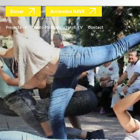
Donar
Arriendos NAVE
s
Projects
Tacto Platform
NAVE TV
Contact