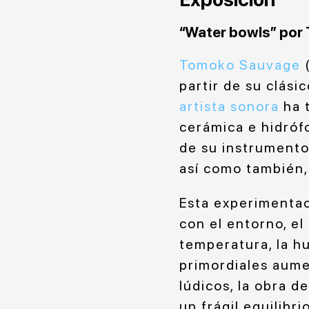
“Water bowls” por
Tomoko Sauvage
(
partir de su clási
artista sonora
ha t
cerámica e hidróf
de su instrumento
así como también,
Esta experimentac
con el entorno, el
temperatura, la h
primordiales aume
lúdicos, la obra d
un frágil equilibri