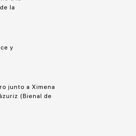
de la
nce y
o junto a Ximena
ázuriz (Bienal de