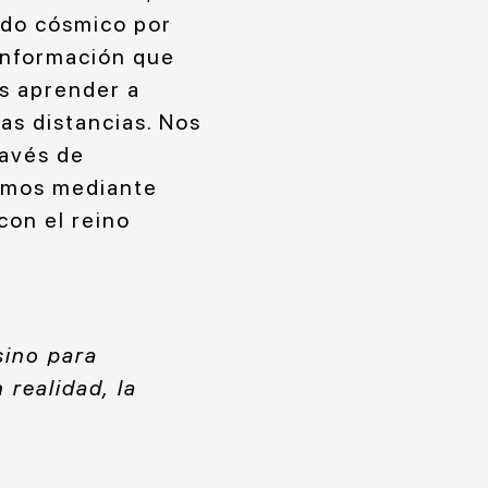
ado cósmico por
 información que
s aprender a
las distancias. Nos
avés de
demos mediante
con el reino
sino para
realidad, la