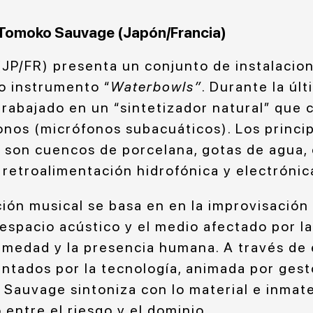
 Tomoko Sauvage (Japón/Francia)
JP/FR) presenta un conjunto de instalacio
co instrumento “
Waterbowls”
. Durante la últ
rabajado en un “sintetizador natural” que 
onos (micrófonos subacuáticos). Los princi
 son cuencos de porcelana, gotas de agua, o
 retroalimentación hidrofónica y electrónic
ión musical se basa en en la improvisación 
 espacio acústico y el medio afectado por la
umedad y la presencia humana. A través de
ntados por la tecnología, animada por gest
e Sauvage sintoniza con lo material e inmat
o entre el riesgo y el dominio.