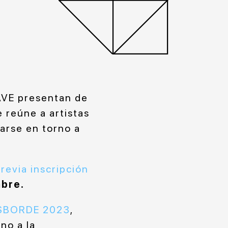
NAVE presentan de
 reúne a artistas
arse en torno a
revia inscripción
mbre.
ESBORDE 2023
,
no a la