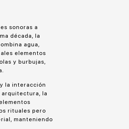
nes sonoras a
ima década, la
combina agua,
pales elementos
las y burbujas,
a.
y la interacción
 arquitectura, la
 elementos
os rituales pero
erial, manteniendo