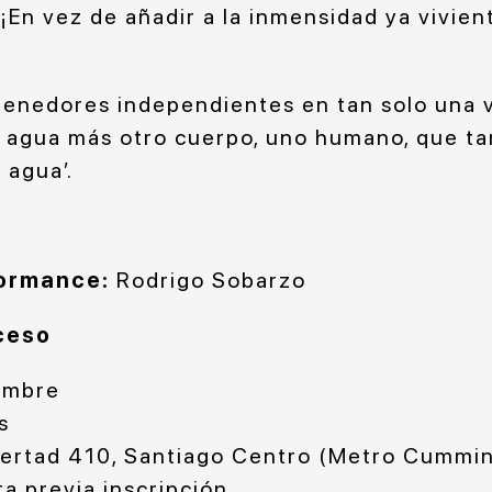
En vez de añadir a la inmensidad ya vivien
enedores independientes en tan solo una v
e agua más otro cuerpo, uno humano, que t
 agua’.
formance:
Rodrigo Sobarzo
ceso
iembre
s
bertad 410, Santiago Centro (Metro Cummi
ta previa inscripción.