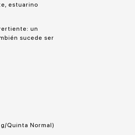
te, estuarino
ertiente: un
ambién sucede ser
ng/Quinta Normal)