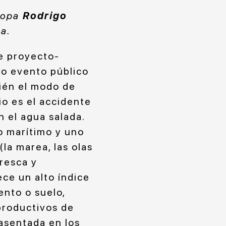
uropa
Rodrigo
ua.
te proyecto-
o evento público
bién el modo de
rio es el accidente
 el agua salada.
o marítimo y uno
(la marea, las olas
fresca y
ece un alto índice
ento o suelo,
productivos de
asentada en los