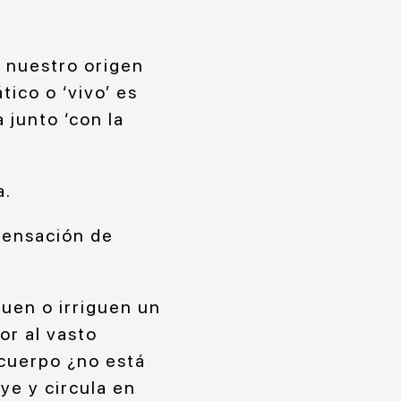
r nuestro origen
ico o ‘vivo’ es
 junto ‘con la
a.
sensación de
uen o irriguen un
r al vasto
 cuerpo ¿no está
ye y circula en