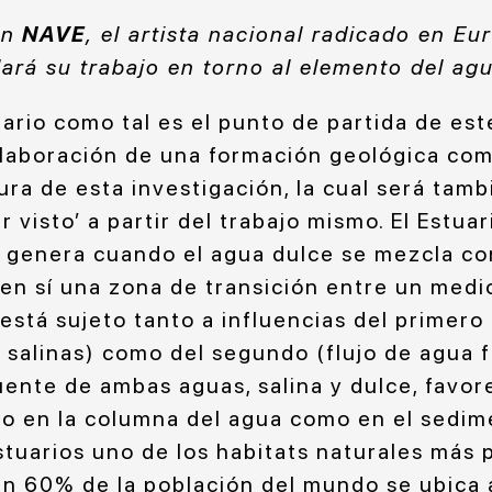
en
NAVE
, el artista nacional radicado en E
ará su trabajo en torno al elemento del ag
uario como tal es el punto de partida de es
laboración de una formación geológica com
ra de esta investigación, la cual será tam
er visto’ a partir del trabajo mismo. El Estua
 genera cuando el agua dulce se mezcla con
 en sí una zona de transición entre un medi
 está sujeto tanto a influencias del primero 
s salinas) como del segundo (flujo de agua 
uente de ambas aguas, salina y dulce, favor
to en la columna del agua como en el sedim
stuarios uno de los habitats naturales más 
Un 60% de la población del mundo se ubica 