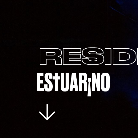
RESID
ES†UAR¡NO