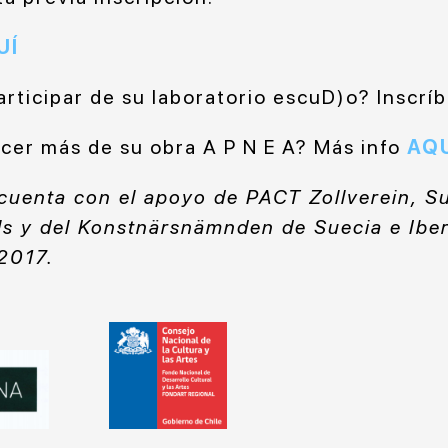
UÍ
articipar de su laboratorio escuD)o? Inscrí
cer más de su obra A P N E A? Más info
AQ
cuenta con el apoyo de PACT Zollverein, 
ls y del Konstnärsnämnden de Suecia e Ibe
 2017.