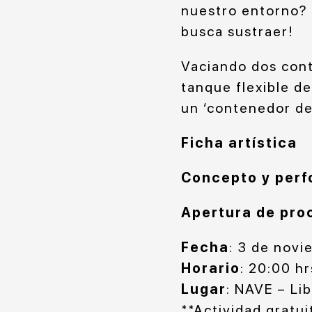
nuestro entorno? ¡
busca sustraer!
Vaciando dos cont
tanque flexible d
un ‘contenedor de
Ficha artística
Concepto y per
Apertura de pro
Fecha
: 3 de nov
Horario
: 20:00 hr
Lugar
: NAVE – Li
**Actividad gratui