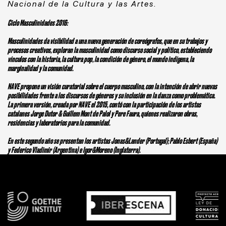
Nacional de la Cultura y las Artes.
Ciclo Masculinidades 2016
:
Masculinidades da visibilidad a una nueva generación de coreógrafos, que en su trabajos y
procesos creativos, exploran la masculinidad como discurso social y político, estableciendo
vínculos con la historia, la cultura pop, la condición de género, el mundo indígena, la
marginalidad y la comunidad.
NAVE
propone un visión curatorial sobre el cuerpo masculino, con la intención de abrir nuevas
posibilidades frente a los discursos de géneros y su inclusión en la danza como problemática.
La primera versión, creada por
NAVE
el 2015, contó con la participación de los artistas
catalanes Jorge Dutor & Guillem Mont de Palol y Pere Faura, quienes realizaron obras,
residencias y laboratorios para la comunidad.
En este segundo año se presentan los artistas Jonas&Lander (Portugal); Pablo Esbert (España)
y Federico Vladimir (Argentina) e Igor&Moreno (Inglaterra).