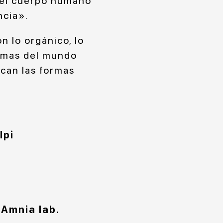
del cuerpo humano
ncia».
n lo orgánico, lo
formas del mundo
ocan las formas
lpi
 Amnia lab.