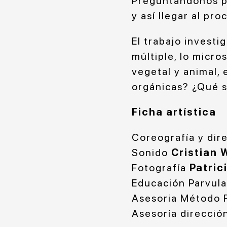
Preguntándonos po
y así llegar al pr
El trabajo investi
múltiple, lo micros
vegetal y animal, 
orgánicas? ¿Qué 
Ficha artística
Coreografía y dir
Sonido
Cristian 
Fotografía
Patric
Educación Parvula
Asesoria Método 
Asesoría direcció