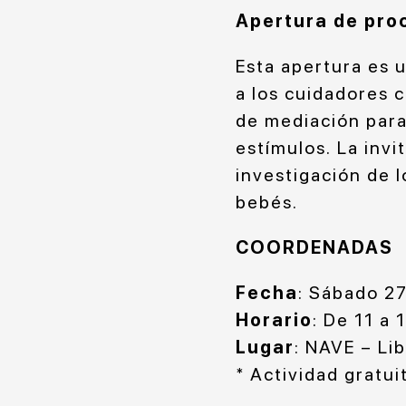
Apertura de pro
Esta apertura es 
a los cuidadores c
de mediación para
estímulos. La invi
investigación de l
bebés.
COORDENADAS
Fecha
: Sábado 27
Horario
: De 11 a 
Lugar
: NAVE – Li
* Actividad gratui