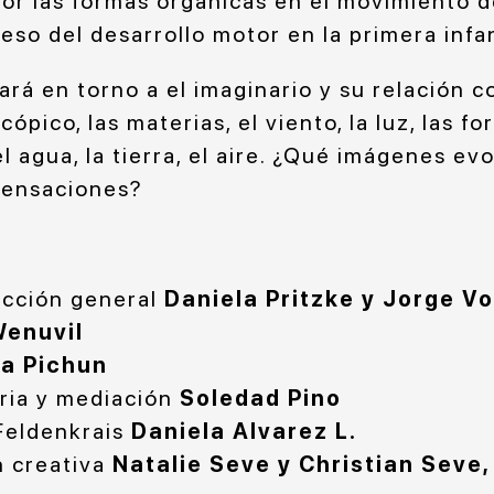
r las formas orgánicas en el movimiento 
oceso del desarrollo motor en la primera infa
gará en torno a el imaginario y su relación co
cópico, las materias, el viento, la luz, las 
el agua, la tierra, el aire. ¿Qué imágenes ev
sensaciones?
ección general
Daniela Pritzke y Jorge Vo
Wenuvil
ia Pichun
ria y mediación
Soledad Pino
Feldenkrais
Daniela Alvarez L.
n creativa
Natalie Seve y Christian Seve,