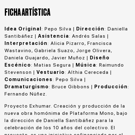
FICHA ARTÍSTICA
Idea Original
: Pepo Silva |
Dirección
: Daniella
Santibáñez |
Asistencia
: Andrés Salas |
Interpretación
: Alicia Pizarro, Francisca
Wastavino, Gabriela Suazo, Jorge Olivera,
Daniela Guajardo, Javier Muñoz |
Diseño
Escénico
: Matias Segura |
Música
: Raimundo
Stevenson |
Vestuario
: Althia Cereceda |
Comunicaciones
: Pepo Silva |
Dramaturgismo
: Bruce Gibbons |
Producción
:
Fernando Núñez.
Proyecto Exhumar. Creación y producción de la
nueva obra homónima de Plataforma Mono, bajo
la dirección de Daniella Santibáñez para la
celebración de los 10 años del colectivo. El
proyecto, es una iniciativa cofinanciada por el