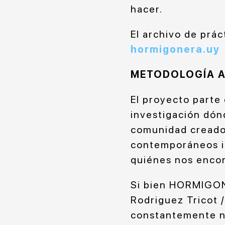
hacer.
El archivo de prác
hormigonera.uy
METODOLOGÍA ABI
El proyecto parte
investigación dón
comunidad creador
contemporáneos in
quiénes nos encon
Si bien HORMIGONE
Rodriguez Tricot /
constantemente nu