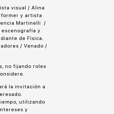
ta visual / Alina
rformer y artista
encia Martinelli /
 escenografía y
diante de Física.
madores / Venado /
, no fijando roles
considere.
rá la invitación a
teresado.
iempo, utilizando
intereses y