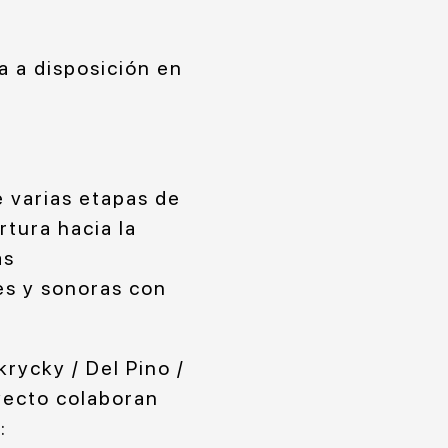
a a disposición en
 varias etapas de
tura hacia la
as
es y sonoras con
ycky / Del Pino /
oyecto colaboran
: