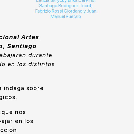
Leticia Skrycky, Erika Del Pino,
Santiago Rodriguez Tricot,
Fabrizio Rossi Giordano y Juan
Manuel Ruétalo
cional Artes
no, Santiago
abajarán durante
o en los distintos
e indaga sobre
gicos.
s que nos
ajar en los
acción