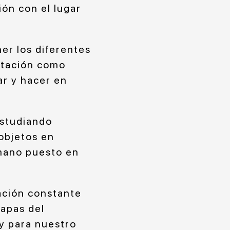
ión con el lugar
er los diferentes
ctación como
ar y hacer en
estudiando
objetos en
mano puesto en
ación constante
tapas del
y para nuestro