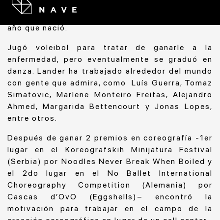
Lander Patrick ha sufrido de asma crónico desde
que se trasladó de Brasil a Portugal en 1989, el
año que nació.
Jugó voleibol para tratar de ganarle a la
enfermedad, pero eventualmente se graduó en
danza. Lander ha trabajado alrededor del mundo
con gente que admira, como Luís Guerra, Tomaz
Simatovic, Marlene Monteiro Freitas, Alejandro
Ahmed, Margarida Bettencourt y Jonas Lopes,
entre otros.
Después de ganar 2 premios en coreografía -1er
lugar en el Koreografskih Minijatura Festival
(Serbia) por Noodles Never Break When Boiled y
el 2do lugar en el No Ballet International
Choreography Competition (Alemania) por
Cascas d’OvO (Eggshells)– encontró la
motivación para trabajar en el campo de la