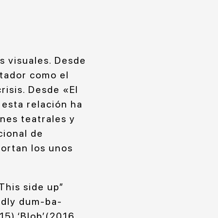
es visuales. Desde
ctador como el
risis. Desde «El
esta relación ha
nes teatrales y
cional de
portan los unos
This side up”
edly dum-ba-
5),‘Blob’(2016,