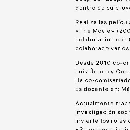
dentro de su proye
Realiza las pelíc
«The Movie» (200
colaboración con 
colaborado varios
Desde 2010 co-org
Luis Úrculo y Cuq
Ha co-comisariad
Es docente en: Má
Actualmente traba
investigación sob
invierte los roles
«Spangberguianism