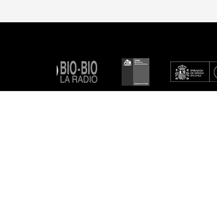
Donar
Arriendos NAVE
NAVE TV