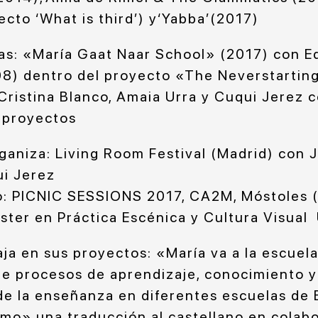
cto ‘What is third’) y‘Yabba’(2017)
ulas: «María Gaat Naar School» (2017) con E
8) dentro del proyecto «The Neverstartin
Cristina Blanco, Amaia Urra y Cuqui Jerez 
 proyectos
aniza: Living Room Festival (Madrid) con 
ui Jerez
o: PICNIC SESSIONS 2017, CA2M, Móstoles 
ster en Práctica Escénica y Cultura Visua
ja en sus proyectos: «María va a la escuel
re procesos de aprendizaje, conocimiento y
 de la enseñanza en diferentes escuelas de 
o» una traducción al castellano en colab