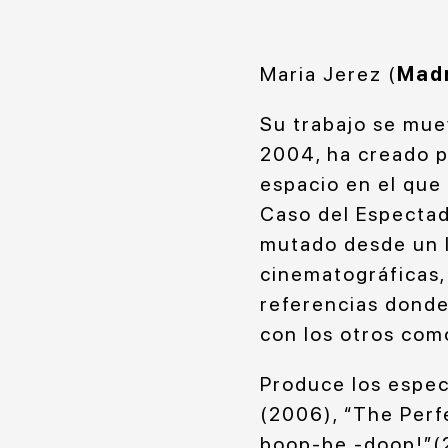
Maria Jerez (
Madr
Su trabajo se muev
2004, ha creado p
espacio en el que
Caso del Espectad
mutado desde un l
cinematográficas, 
referencias donde 
con los otros com
Produce los espec
(2006), “The Perf
boop-be -doop!”(2