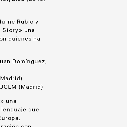
durne Rubio y
g Story» una
con quienes ha
Juan Domínguez,
(Madrid)
l UCLM (Madrid)
a» una
 lenguaje que
Europa,
oración con