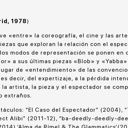
id, 1978
)
e «entre» la coreografía, el cine y las art
iezas que exploran la relación con el espe
 los modos de representación se ponen en c
or» a sus últimas piezas «Blob» y «Yabba» 
ugar de «entendimiento» de las convencio
es decir, del expertizaje, a la pérdida inten
la artista, la pieza y el espectador se com
o extraños.
táculos: “El Caso del Espectador” (2004), “
ect Alibi” (2011-12), “ba-deedly-deedly-de
014),‘Alma de Rímel & The Glammatics’(201