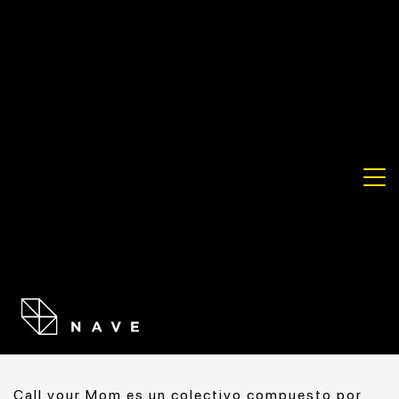
ARTISTA
CALL YOUR MOM
Call your Mom es un colectivo compuesto por