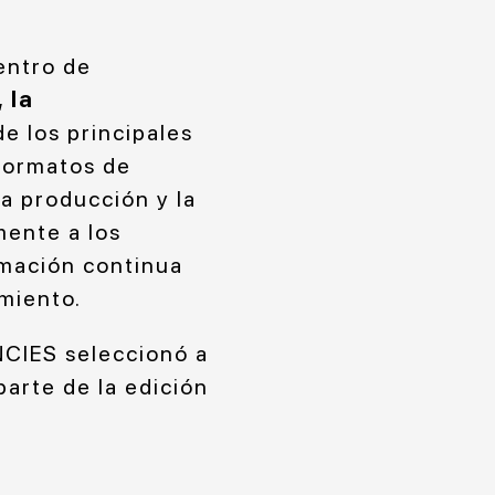
entro de
 la
de los principales
 formatos de
la producción y la
mente a los
rmación continua
amiento.
NCIES seleccionó a
parte de la edición