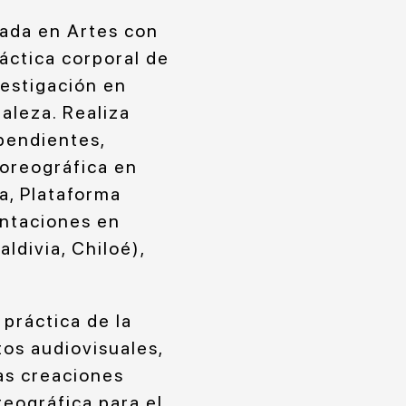
iada en Artes con
áctica corporal de
estigación en
aleza. Realiza
pendientes,
oreográfica en
ía, Plataforma
entaciones en
ldivia, Chiloé),
práctica de la
tos audiovisuales,
mas creaciones
eográfica para el