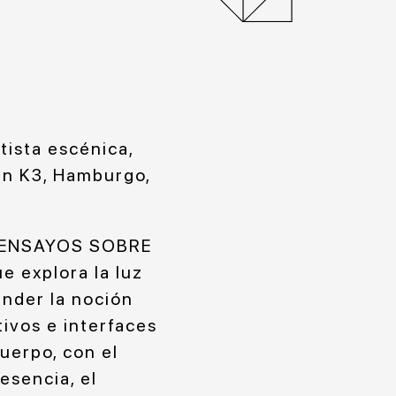
ista escénica,
en K3, Hamburgo,
to ENSAYOS SOBRE
 explora la luz
ender la noción
tivos e interfaces
uerpo, con el
esencia, el