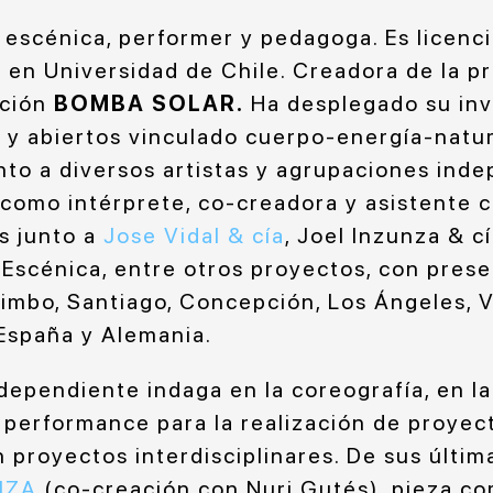
a escénica, performer y pedagoga. Es licenc
en Universidad de Chile. Creadora de la pr
ación
BOMBA SOLAR.
Ha desplegado su inv
 y abiertos vinculado cuerpo-energía-natur
nto a diversos artistas y agrupaciones inde
omo intérprete, co-creadora y asistente c
s junto a
Jose Vidal & cía
, Joel Inzunza & c
scénica, entre otros proyectos, con pres
imbo, Santiago, Concepción, Los Ángeles, Va
 España y Alemania.
ependiente indaga en la coreografía, en la 
 performance para la realización de proyec
en proyectos interdisciplinares. De sus últi
IZA
(co-creación con Nuri Gutés), pieza cor