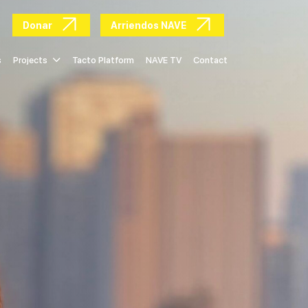
Donar
Arriendos NAVE
s
Projects
Tacto Platform
NAVE TV
Contact