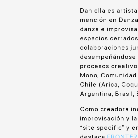
Daniella es artist
mención en Danza 
danza e improvis
espacios cerrados
colaboraciones ju
desempeñándose c
procesos creativo
Mono, Comunidad E
Chile (Arica, Coqu
Argentina, Brasil,
Como creadora ind
improvisación y la
“site specific” y 
destaca
FRONTER